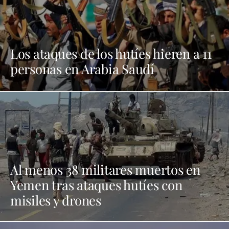
Los ataques de los hutíes hieren a 11
personas en Arabia Saudí
Al menos 38 militares muertos en
Yemen tras ataques hutíes con
misiles y drones