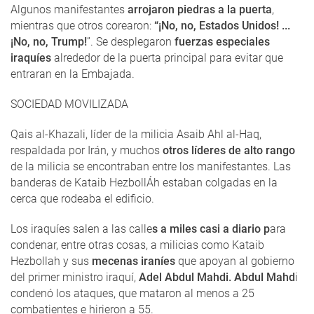
Algunos manifestantes
arrojaron piedras a la puerta
,
mientras que otros corearon:
“¡No, no, Estados Unidos! ...
¡No, no, Trump!
”. Se desplegaron
fuerzas especiales
iraquíes
alrededor de la puerta principal para evitar que
entraran en la Embajada.
SOCIEDAD MOVILIZADA
Qais al-Khazali, líder de la milicia Asaib Ahl al-Haq,
respaldada por Irán, y muchos
otros líderes de alto rango
de la milicia se encontraban entre los manifestantes. Las
banderas de Kataib HezbollÁh estaban colgadas en la
cerca que rodeaba el edificio.
Los iraquíes salen a las calle
s a miles casi a diario p
ara
condenar, entre otras cosas, a milicias como Kataib
Hezbollah y sus
mecenas iraníes
que apoyan al gobierno
del primer ministro iraquí,
Adel Abdul Mahdi. Abdul Mahd
i
condenó los ataques, que mataron al menos a 25
combatientes e hirieron a 55.