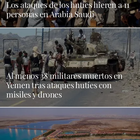
Los ataques de los hutíes hieren a 11
personas en Arabia Saudí
Al menos 38 militares muertos en
Yemen tras ataques hutíes con
misiles y drones