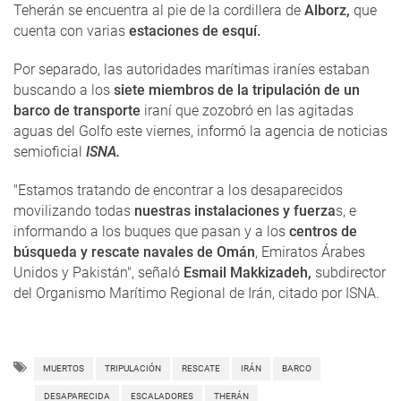
Teherán se encuentra al pie de la cordillera de
Alborz,
que
cuenta con varias
estaciones de esquí.
Por separado, las autoridades marítimas iraníes estaban
buscando a los
siete miembros de la tripulación de un
barco de transporte
iraní que zozobró en las agitadas
aguas del Golfo este viernes, informó la agencia de noticias
semioficial
ISNA.
"Estamos tratando de encontrar a los desaparecidos
movilizando todas
nuestras instalaciones y fuerza
s, e
informando a los buques que pasan y a los
centros de
búsqueda y rescate navales de Omán
, Emiratos Árabes
Unidos y Pakistán", señaló
Esmail Makkizadeh,
subdirector
del Organismo Marítimo Regional de Irán, citado por ISNA.
MUERTOS
TRIPULACIÓN
RESCATE
IRÁN
BARCO
DESAPARECIDA
ESCALADORES
THERÁN