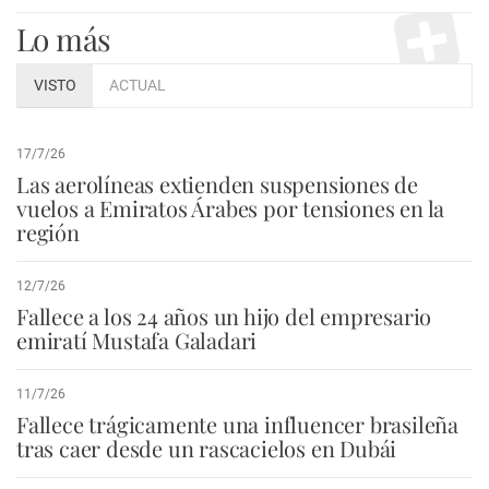
Lo más
VISTO
ACTUAL
17/7/26
Las aerolíneas extienden suspensiones de
vuelos a Emiratos Árabes por tensiones en la
región
12/7/26
Fallece a los 24 años un hijo del empresario
emiratí Mustafa Galadari
11/7/26
Fallece trágicamente una influencer brasileña
tras caer desde un rascacielos en Dubái