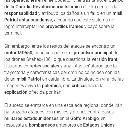
las
operaciones
en el aeropuerto. Mientras tanto, el
Cuerpo
de la Guardia Revolucionaria Islámica
(CGRI) negó toda
responsabilidad
y atribuyó los daños a un fallo en un
misil
Patriot estadounidense
, alegando que este sistema no
logró interceptar los
proyectiles iraníes
y cayó sobre la
terminal.
Sin embargo, entre los restos del ataque se encontró un
motor MD550,
conocido por ser el
propulsor principal
de
los drones Shahed-136, lo que cuestiona la
versión iraní
.
Usuarios en
redes sociales
y analistas señalaron que la
trayectoria y características del dron no coinciden con las
de un
misil Patriot
en caída libre. La divulgación viral de las
imágenes avivó la
polémica,
con
críticas
hacia la
explicación
ofrecida por Irán.
El suceso se enmarca en una escalada regional donde Irán
ha lanzado ataques con misiles y drones contra bases
militares estadounidenses
en el
Golfo Arábigo
, en
respuesta a
bombardeos
anteriores de
Estados Unidos