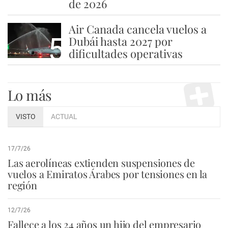
de 2026
Air Canada cancela vuelos a
5
Dubái hasta 2027 por
dificultades operativas
Lo más
VISTO
ACTUAL
17/7/26
Las aerolíneas extienden suspensiones de
vuelos a Emiratos Árabes por tensiones en la
región
12/7/26
Fallece a los 24 años un hijo del empresario