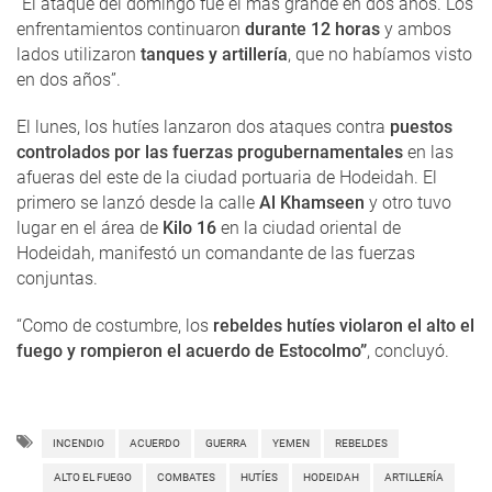
“El ataque del domingo fue el más grande en dos años. Los
enfrentamientos continuaron
durante 12 horas
y ambos
lados utilizaron
tanques y artillería
, que no habíamos visto
en dos años”.
El lunes, los hutíes lanzaron dos ataques contra
puestos
controlados por las fuerzas progubernamentales
en las
afueras del este de la ciudad portuaria de Hodeidah. El
primero se lanzó desde la calle
Al Khamseen
y otro tuvo
lugar en el área de
Kilo 16
en la ciudad oriental de
Hodeidah, manifestó un comandante de las fuerzas
conjuntas.
“Como de costumbre, los
rebeldes hutíes violaron el alto el
fuego y rompieron el acuerdo de Estocolmo”
, concluyó.
INCENDIO
ACUERDO
GUERRA
YEMEN
REBELDES
ALTO EL FUEGO
COMBATES
HUTÍES
HODEIDAH
ARTILLERÍA