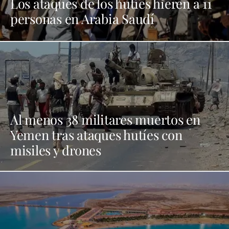
Los ataques de los hutíes hieren a 11
personas en Arabia Saudí
Al menos 38 militares muertos en
Yemen tras ataques hutíes con
misiles y drones