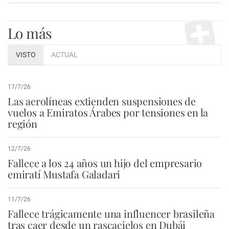
Lo más
VISTO
ACTUAL
17/7/26
Las aerolíneas extienden suspensiones de
vuelos a Emiratos Árabes por tensiones en la
región
12/7/26
Fallece a los 24 años un hijo del empresario
emiratí Mustafa Galadari
11/7/26
Fallece trágicamente una influencer brasileña
tras caer desde un rascacielos en Dubái