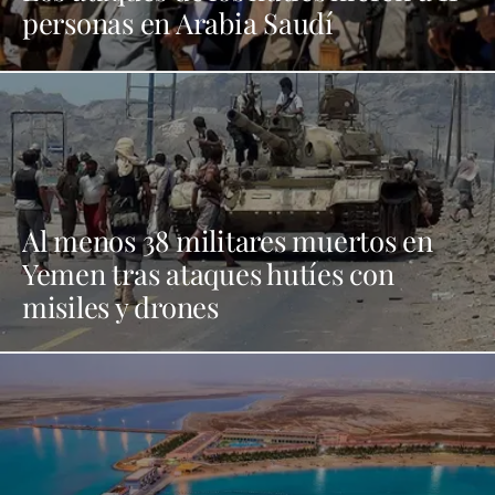
personas en Arabia Saudí
Al menos 38 militares muertos en
Yemen tras ataques hutíes con
misiles y drones