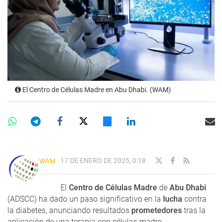
El Centro de Células Madre en Abu Dhabi. (WAM)
17 DE ENERO DE 2025, 0:18
WAM
El
Centro de Células Madre
de
Abu Dhabi
(ADSCC) ha dado un paso significativo en la
lucha
contra
la diabetes, anunciando resultados
prometedores
tras la
aplicación de una terapia con células madre