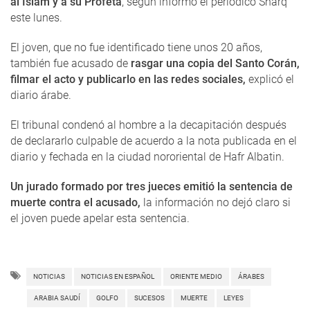
al Islam y a su Profeta
, según informó el periódico Sharq
este lunes.
El joven, que no fue identificado tiene unos 20 años,
también fue acusado de
rasgar una copia del Santo Corán,
filmar el acto y publicarlo en las redes sociales,
explicó el
diario árabe.
El tribunal condenó al hombre a la decapitación después
de declararlo culpable de acuerdo a la nota publicada en el
diario y fechada en la ciudad nororiental de Hafr Albatin.
Un jurado formado por tres jueces emitió la sentencia de
muerte contra el acusado,
la información no dejó claro si
el joven puede apelar esta sentencia.
NOTICIAS
NOTICIAS EN ESPAÑOL
ORIENTE MEDIO
ÁRABES
ARABIA SAUDÍ
GOLFO
SUCESOS
MUERTE
LEYES