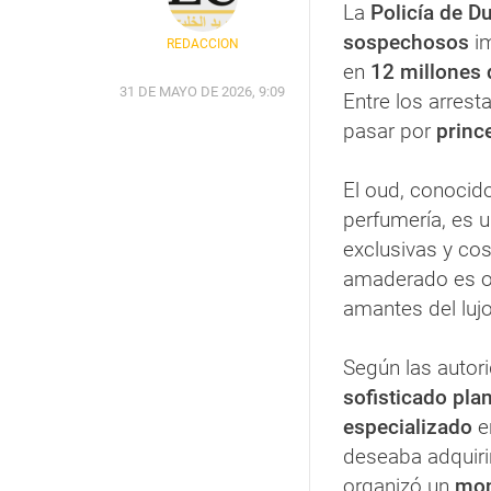
La
Policía de D
sospechosos
i
REDACCIÓN
en
12 millones
31 DE MAYO DE 2026, 9:09
Entre los arrest
pasar por
princ
El oud, conoci
perfumería, es 
exclusivas y co
amaderado es o
amantes del lujo
Según las autori
sofisticado pla
especializado
e
deseaba adquiri
organizó un
mon