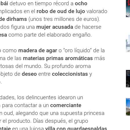
ubái
detuvo en tiempo récord a
ocho
mplicados en el
robo de oud de lujo
valorado
 de dirhams
(unos tres millones de euros).
ados figura una
mujer acusada
de hacerse
esa
como parte del elaborado engaño.
do como
madera de agar
o “oro líquido” de la
una de las
materias primas aromáticas
más
stosas del mundo. Su profundo aroma
bjeto de
deseo
entre
coleccionistas
y
.
dades, los delincuentes idearon un
n
para contactar a un
comerciante
n oud, alegando que una supuesta princesa
r el producto. Días después, el grupo
taje
en una lujosa
villa con guardaespaldas