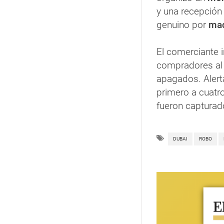
y una recepción 
genuino por
ma
El comerciante 
compradores al d
apagados. Alert
primero a cuatr
fueron capturad
DUBAI
ROBO