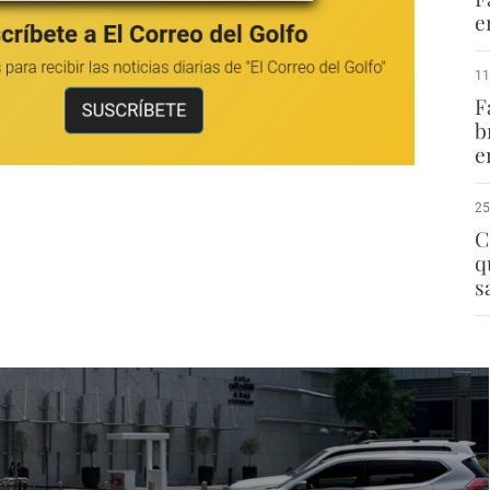
e
11
F
b
e
25
C
q
s