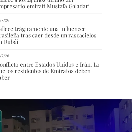
mpresario emiratí Mustafa Galadari
/7/26
allece trágicamente una influencer
rasileña tras caer desde un rascacielos
n Dubái
/7/26
onflicto entre Estados Unidos e Irán: Lo
ue los residentes de Emiratos deben
aber