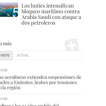
Los hutíes intensifican
5
bloqueo marítimo contra
Arabia Saudí con ataque a
dos petroleros
o más
VISTO
ACTUAL
/7/26
as aerolíneas extienden suspensiones de
uelos a Emiratos Árabes por tensiones
n la región
/7/26
allece a los 24 años un hijo del