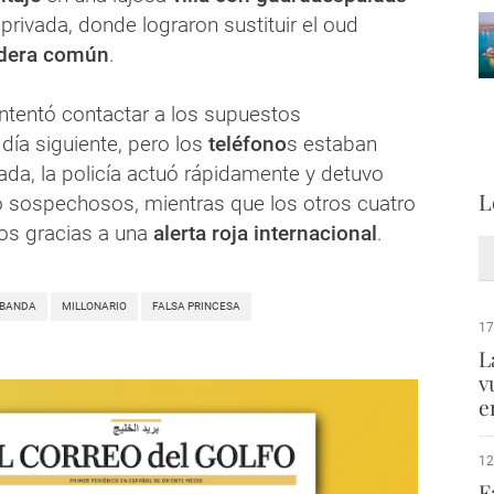
privada, donde lograron sustituir el oud
dera común
.
intentó contactar a los supuestos
ía siguiente, pero los
teléfono
s estaban
ada, la policía actuó rápidamente y detuvo
L
o sospechosos, mientras que los otros cuatro
os gracias a una
alerta roja internacional
.
BANDA
MILLONARIO
FALSA PRINCESA
17
L
v
e
12
F