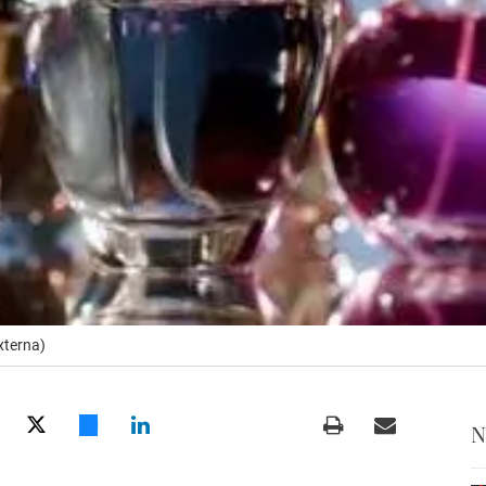
xterna)
N