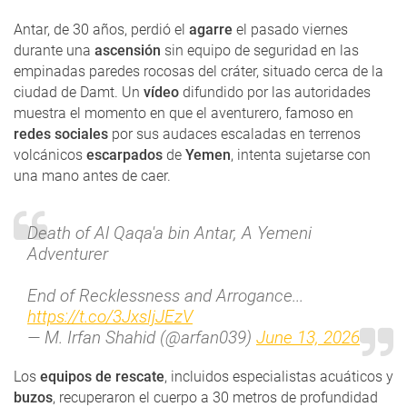
Antar, de 30 años, perdió el
agarre
el pasado viernes
durante una
ascensión
sin equipo de seguridad en las
empinadas paredes rocosas del cráter, situado cerca de la
ciudad de Damt. Un
vídeo
difundido por las autoridades
muestra el momento en que el aventurero, famoso en
redes sociales
por sus audaces escaladas en terrenos
volcánicos
escarpados
de
Yemen
, intenta sujetarse con
una mano antes de caer.
Death of Al Qaqa'a bin Antar, A Yemeni
Adventurer
End of Recklessness and Arrogance...
https://t.co/3JxsIjJEzV
— M. Irfan Shahid (@arfan039)
June 13, 2026
Los
equipos de rescate
, incluidos especialistas acuáticos y
buzos
, recuperaron el cuerpo a 30 metros de profundidad