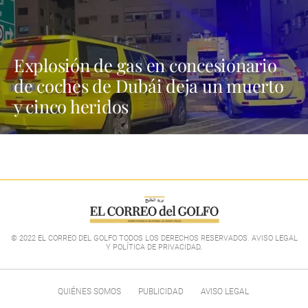
Explosión de gas en concesionario
de coches de Dubái deja un muerto
y cinco heridos
© 2022 EL CORREO DEL GOLFO TODOS LOS DERECHOS RESERVADOS. AVISO LEGAL
Y POLÍTICA DE PRIVACIDAD
.
QUIÉNES SOMOS
PUBLICIDAD
AVISO LEGAL