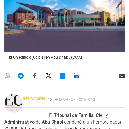
Un edificio judicial en Abu Dhabi. (WAM)
REDACCIÓN
13 DE MAYO DE 2026, 8:18
El
Tribunal de Familia, Civil
y
Administrativo
de
Abu Dhabi
condenó a un hombre pagar
25.000 dirhams
en concepto de
indemnización
a una