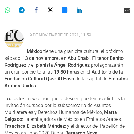
9 DE NOVIEMBRE DE 2021, 11:59
México
tiene una gran cita cultural el próximo
sábado,
13 de noviembre, en Abu Dhabi
. El
tenor Benito
Rodríguez
y el
pianista Ángel Rodríguez
protagonizarán
un gran concierto a las
19.30 horas
en el
Auditorio de la
Fundación Cultural Qasr Al Hosn
de la capital de
Emiratos
Árabes Unidos
.
Todos los mexicanos que lo deseen pueden acudir tras la
invitación cursada por la subsecretaria de Asuntos
Multilaterales y Derechos Humanos de México,
Marta
Delgado
; la embajadora de México en Emiratos Árabes,
Francisca Elizabeth Méndez
; y el director del Pabellón de
México en Expo 2020 Dubai,
Bernardo Noval
.