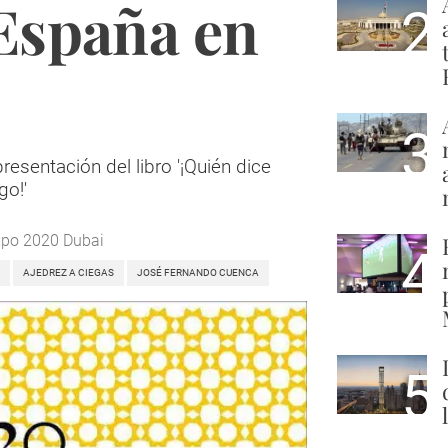
España en
2
3
esentación del libro '¡Quién dice
go!'
xpo 2020 Dubai
4
AJEDREZ A CIEGAS
JOSÉ FERNANDO CUENCA
5