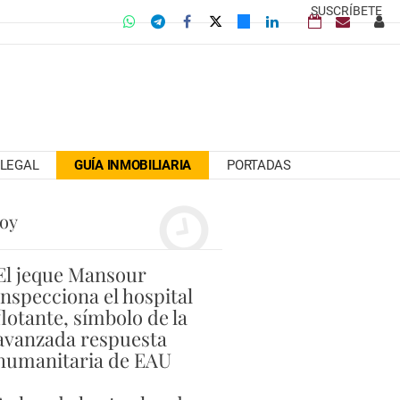
SUSCRÍBETE
LEGAL
GUÍA INMOBILIARIA
PORTADAS
hoy
El jeque Mansour
inspecciona el hospital
flotante, símbolo de la
avanzada respuesta
humanitaria de EAU