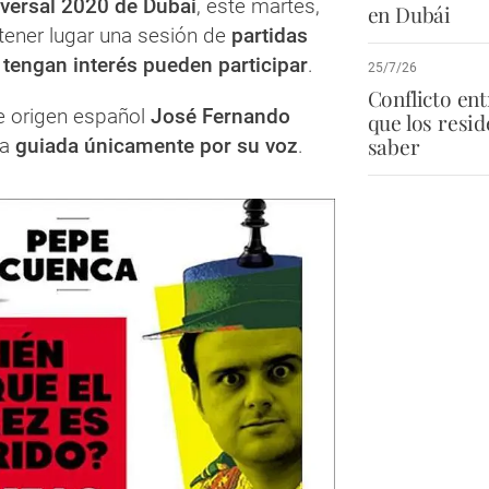
versal 2020 de Dubai
, este martes,
en Dubái
 tener lugar una sesión de
partidas
 tengan interés pueden participar
.
25/7/26
Conflicto en
de origen español
José Fernando
que los resi
saber
da
guiada únicamente por su voz
.