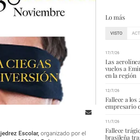
Lo más
VISTO
ACT
17/7/26
Las aerolíne
vuelos a Emi
en la región
12/7/26
Fallece a los 
empresario e
11/7/26
Fallece trág
jedrez Escolar,
organizado por el
brasileña tra