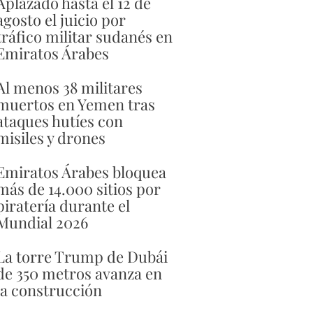
Aplazado hasta el 12 de
agosto el juicio por
tráfico militar sudanés en
Emiratos Árabes
Al menos 38 militares
muertos en Yemen tras
ataques hutíes con
misiles y drones
Emiratos Árabes bloquea
más de 14.000 sitios por
piratería durante el
Mundial 2026
La torre Trump de Dubái
de 350 metros avanza en
la construcción