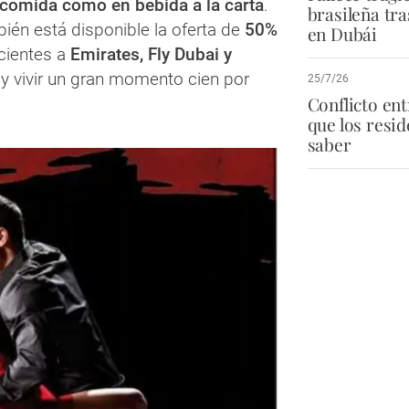
 comida como en bebida a la carta
.
brasileña tra
én está disponible la oferta de
50%
en Dubái
cientes a
Emirates, Fly Dubai y
a y vivir un gran momento cien por
25/7/26
Conflicto en
que los resi
saber