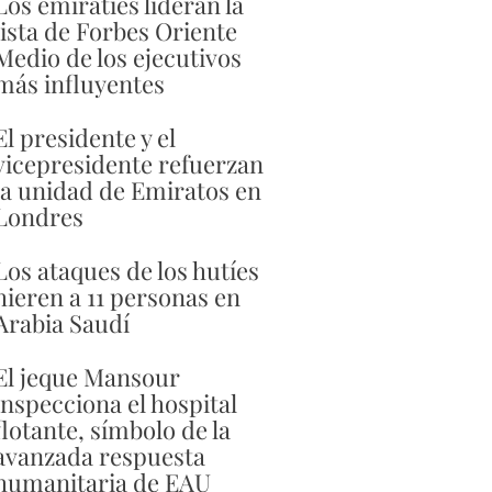
Los emiratíes lideran la
lista de Forbes Oriente
Medio de los ejecutivos
más influyentes
El presidente y el
vicepresidente refuerzan
la unidad de Emiratos en
Londres
Los ataques de los hutíes
hieren a 11 personas en
Arabia Saudí
El jeque Mansour
inspecciona el hospital
flotante, símbolo de la
avanzada respuesta
humanitaria de EAU