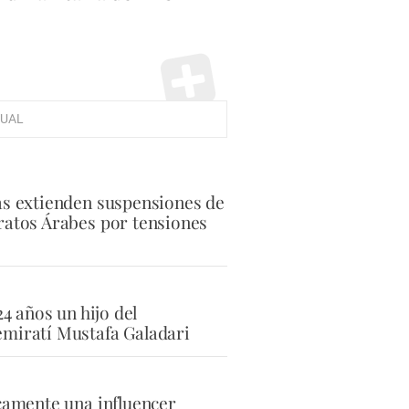
UAL
as extienden suspensiones de
ratos Árabes por tensiones
24 años un hijo del
miratí Mustafa Galadari
icamente una influencer