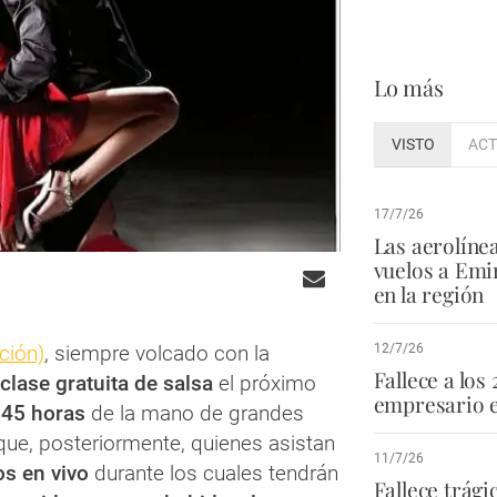
Lo más
VISTO
ACT
17/7/26
Las aerolíne
vuelos a Emi
en la región
ación)
, siempre volcado con la
12/7/26
Fallece a los 
clase gratuita de salsa
el próximo
empresario e
.45 horas
de la mano de grandes
que, posteriormente, quienes asistan
11/7/26
s en vivo
durante los cuales tendrán
Fallece trág