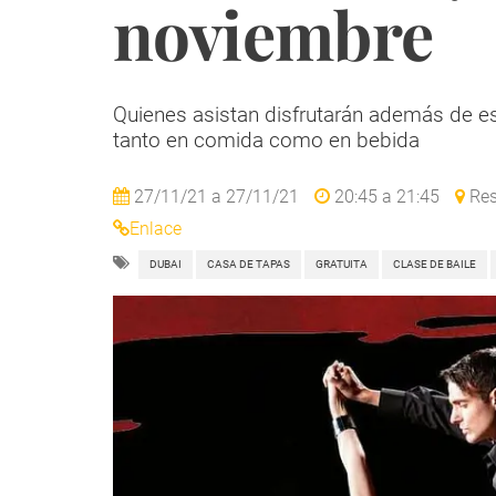
noviembre
Quienes asistan disfrutarán además de e
tanto en comida como en bebida
27/11/21
a
27/11/21
20:45
a
21:45
Res
Enlace
DUBAI
CASA DE TAPAS
GRATUITA
CLASE DE BAILE