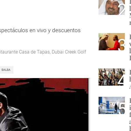
2
spectáculos en vivo y descuentos
3
taurante Casa de Tapas, Dubai Creek Golf
SALSA
4
5