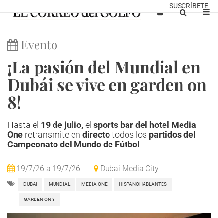
SUSCRÍBETE
Evento
¡La pasión del Mundial en
Dubái se vive en garden on
8!
Hasta el
19 de julio,
el
sports bar del hotel Media
One
retransmite en
directo
todos los
partidos del
Campeonato del Mundo de Fútbol
19/7/26
a
19/7/26
Dubai Media City
DUBAI
MUNDIAL
MEDIA ONE
HISPANOHABLANTES
GARDEN ON 8