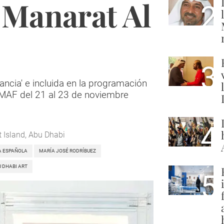
 Manarat Al
2
3
erancia' e incluida en la programación
DMAF del 21 al 23 de noviembre
4
 Island, Abu Dhabi
A ESPAÑOLA
MARÍA JOSÉ RODRÍBUEZ
 DHABI ART
5