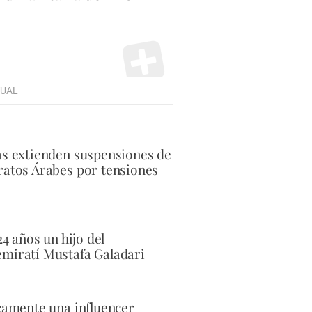
UAL
as extienden suspensiones de
ratos Árabes por tensiones
24 años un hijo del
miratí Mustafa Galadari
icamente una influencer