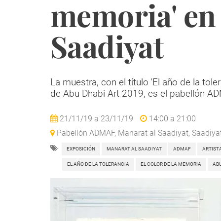
memoria' en
Saadiyat
La muestra, con el título 'El año de la tol
de Abu Dhabi Art 2019, es el pabellón A
21/11/19
a
23/11/19
14:00
a
21:00
Pabellón ADMAF, Manarat al Saadiyat, Saadiyat
EXPOSICIÓN
MANARAT AL SAADIYAT
ADMAF
ARTIST
EL AÑO DE LA TOLERANCIA
EL COLOR DE LA MEMORIA
ABU