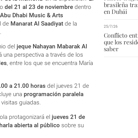
brasileña tra
bo
del 21 al 23 de noviembre
dentro
en Dubái
Abu Dhabi Music & Arts
al de
Manarat Al Saadiyat
de la
25/7/26
.
Conflicto en
que los resi
nio del
jeque Nahayan Mabarak Al
saber
rá una perspectiva a través de los
les
, entre los que se encuentra María
.00 a 21.00 horas
del jueves 21 de
cluye una
programación paralela
 visitas guiadas.
ola protagonizará el
jueves 21 de
harla abierta al público
sobre su