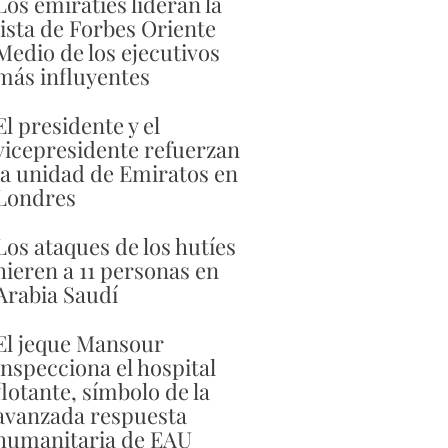
Los emiratíes lideran la
lista de Forbes Oriente
Medio de los ejecutivos
más influyentes
El presidente y el
vicepresidente refuerzan
la unidad de Emiratos en
Londres
Los ataques de los hutíes
hieren a 11 personas en
Arabia Saudí
El jeque Mansour
inspecciona el hospital
flotante, símbolo de la
avanzada respuesta
humanitaria de EAU