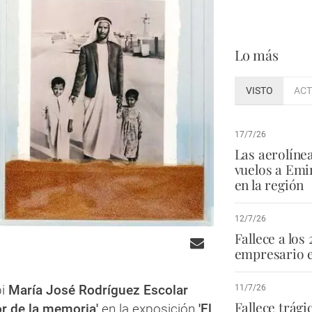
Lo más
VISTO
ACT
17/7/26
Las aerolíne
vuelos a Emi
en la región
12/7/26
Fallece a los 
empresario e
bi
María José Rodríguez Escolar
11/7/26
Fallece trág
or de la memoria'
en la exposición
'El