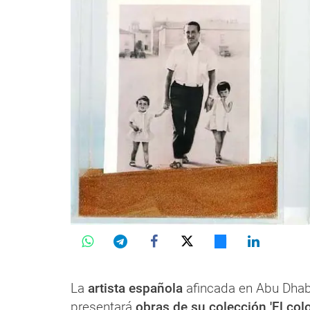
La
artista española
afincada en Abu Dha
presentará
obras de su colección 'El col