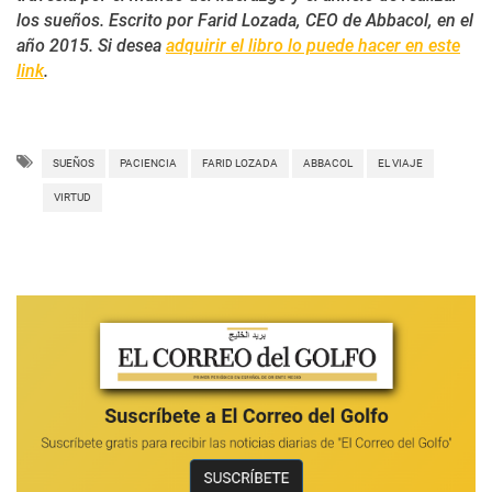
los sueños. Escrito por Farid Lozada, CEO de Abbacol, en el
año 2015. Si desea
adquirir el libro lo puede hacer en este
link
.
SUEÑOS
PACIENCIA
FARID LOZADA
ABBACOL
EL VIAJE
VIRTUD