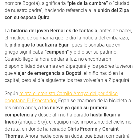
nombre Bogotá), significaría
“pie de la cumbre”
o “ciudad
de nuestro padre”, haciendo referencia a la
unión del Zipa
con su esposa Quira
.
La
historia del joven Bernal es de fantasía
, antes de nacer,
el médico de su mamá que le dio la noticia del embarazo,
le
pidió que lo bautizara Egan
, pues le sonaba que en
griego significaba
“campeón”
y pidió ser su padrino.
Cuando llegó la hora de dar a luz, no encontraron
disponibilidad de camas en Zipaquirá y los padres tuvieron
que
viajar de emergencia a Bogotá
, el niño nació en la
capital, pero al día siguiente los tres volverían a Zipaquirá.
Según
relata el cronista Camilo Amaya del periódico
bogotano El Espectador
, Egan se enamoró de la bicicleta a
los cinco años,
a los nueve ya ganó su primera
competencia
y desde allí no ha parado
hasta llegar a
Ineos
(antiguo Sky), el equipo más importante del ciclismo
de ruta, en donde ha reinado
Chris Froome
y
Geraint
Thomas
. Ahora nadie pone en duda, que Egan compartirá