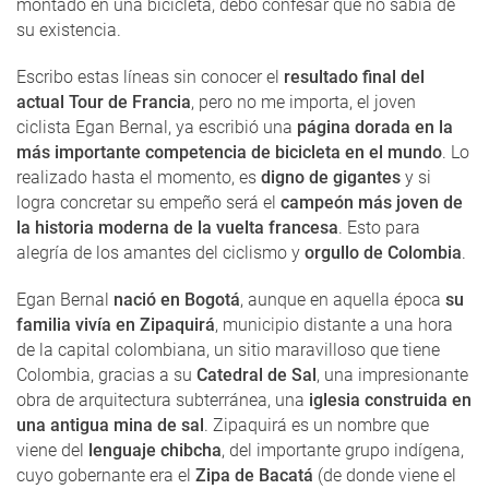
montado en una bicicleta, debo confesar que no sabía de
su existencia.
Escribo estas líneas sin conocer el
resultado final del
actual Tour de Francia
, pero no me importa, el joven
ciclista Egan Bernal, ya escribió una
página dorada en la
más importante competencia de bicicleta en el mundo
. Lo
realizado hasta el momento, es
digno de gigantes
y si
logra concretar su empeño será el
campeón más joven de
la historia moderna de la vuelta francesa
. Esto para
alegría de los amantes del ciclismo y
orgullo de Colombia
.
Egan Bernal
nació en Bogotá
, aunque en aquella época
su
familia vivía en Zipaquirá
, municipio distante a una hora
de la capital colombiana, un sitio maravilloso que tiene
Colombia, gracias a su
Catedral de Sal
, una impresionante
obra de arquitectura subterránea, una
iglesia construida en
una antigua mina de sal
. Zipaquirá es un nombre que
viene del
lenguaje chibcha
, del importante grupo indígena,
cuyo gobernante era el
Zipa de Bacatá
(de donde viene el