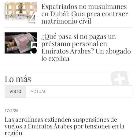
Expatriados no musulmanes
4
en Dubái: Guía para contraer
matrimonio civil
¿Qué pasa si no pagas un
5
préstamo personal en
Emiratos Árabes? Un abogado
lo explica
Lo más
VISTO
ACTUAL
17/7/26
Las aerolíneas extienden suspensiones de
vuelos a Emiratos Árabes por tensiones en la
región