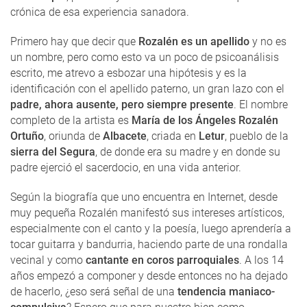
crónica de esa experiencia sanadora.
Primero hay que decir que
Rozalén es un apellido
y no es
un nombre, pero como esto va un poco de psicoanálisis
escrito, me atrevo a esbozar una hipótesis y es la
identificación con el apellido paterno, un gran lazo con el
padre, ahora ausente, pero siempre presente
. El nombre
completo de la artista es
María de los Ángeles Rozalén
Ortuño
, oriunda de
Albacete
, criada en
Letur
, pueblo de la
sierra del Segura
, de donde era su madre y en donde su
padre ejerció el sacerdocio, en una vida anterior.
Según la biografía que uno encuentra en Internet, desde
muy pequeña Rozalén manifestó sus intereses artísticos,
especialmente con el canto y la poesía, luego aprendería a
tocar guitarra y bandurria, haciendo parte de una rondalla
vecinal y como
cantante en coros parroquiales
. A los 14
años empezó a componer y desde entonces no ha dejado
de hacerlo, ¿eso será señal de una
tendencia maniaco-