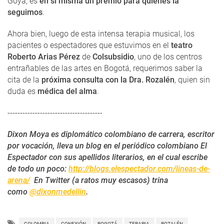
Goya, es
en sí misma un premio para quienes la
seguimos
.
Ahora bien, luego de esta intensa terapia musical, los
pacientes o espectadores que estuvimos en el
teatro
Roberto Arias Pérez
de
Colsubsidio
, uno de los centros
entrañables de las artes en Bogotá, requerimos saber la
cita de la
próxima consulta con la Dra. Rozalén
, quien sin
duda es
médica del alma
.
--------------------------------------
Dixon Moya es diplomático colombiano de carrera, escritor
por vocación, lleva un blog en el periódico colombiano El
Espectador con sus apellidos literarios, en el cual escribe
de todo un poco
:
http://blogs.elespectador.com/lineas-de-
arena/
En Twitter (a ratos muy escasos) trina
como
@dixonmedellin
.
COLOMBIA
CONEXIÓN
BOGOTÁ
TERAPIA
ROZALÉN