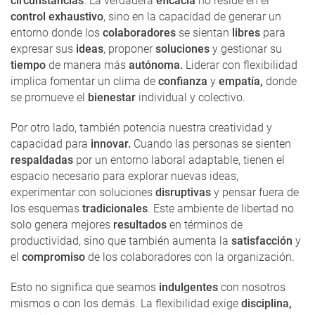
circunstancias
. La verdadera
eficacia
no reside en el
control exhaustivo
, sino en la capacidad de generar un
entorno donde los
colaboradores
se sientan
libres
para
expresar sus
ideas
, proponer
soluciones
y gestionar su
tiempo
de manera más
autónoma.
Liderar con flexibilidad
implica fomentar un clima de
confianza
y
empatía,
donde
se promueve el
bienestar
individual y colectivo.
Por otro lado, también potencia nuestra creatividad y
capacidad para
innovar.
Cuando las personas se sienten
respaldadas
por un entorno laboral adaptable, tienen el
espacio necesario para explorar nuevas ideas,
experimentar con soluciones
disruptivas
y pensar fuera de
los esquemas
tradicionales
. Este ambiente de libertad no
solo genera mejores
resultados
en términos de
productividad, sino que también aumenta la
satisfacción
y
el
compromiso
de los colaboradores con la organización.
Esto no significa que seamos
indulgentes
con nosotros
mismos o con los demás. La flexibilidad exige
disciplina,