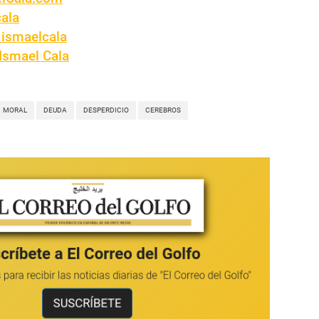
cala
 ismaelcala
Ismael Cala
MORAL
DEUDA
DESPERDICIO
CEREBROS