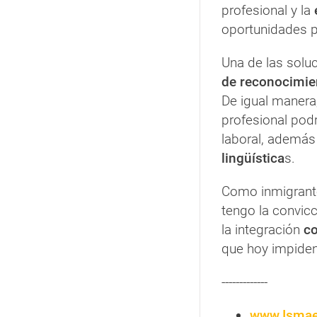
profesional y la
oportunidades p
Una de las solu
de reconocimien
De igual manera
profesional podr
laboral, además
lingüística
s.
Como inmigrante
tengo la convic
la integración
co
que hoy impiden 
-------------
www.Ismae