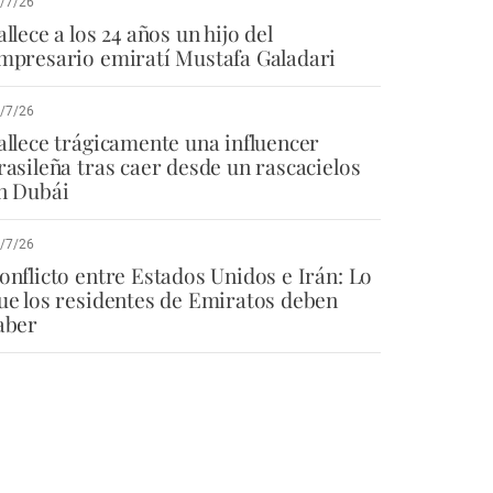
/7/26
allece a los 24 años un hijo del
mpresario emiratí Mustafa Galadari
/7/26
allece trágicamente una influencer
rasileña tras caer desde un rascacielos
n Dubái
/7/26
onflicto entre Estados Unidos e Irán: Lo
ue los residentes de Emiratos deben
aber