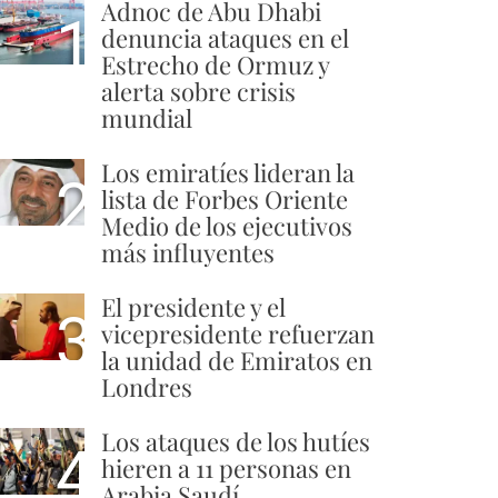
Adnoc de Abu Dhabi
1
denuncia ataques en el
Estrecho de Ormuz y
alerta sobre crisis
mundial
Los emiratíes lideran la
2
lista de Forbes Oriente
Medio de los ejecutivos
más influyentes
El presidente y el
3
vicepresidente refuerzan
la unidad de Emiratos en
Londres
Los ataques de los hutíes
4
hieren a 11 personas en
Arabia Saudí