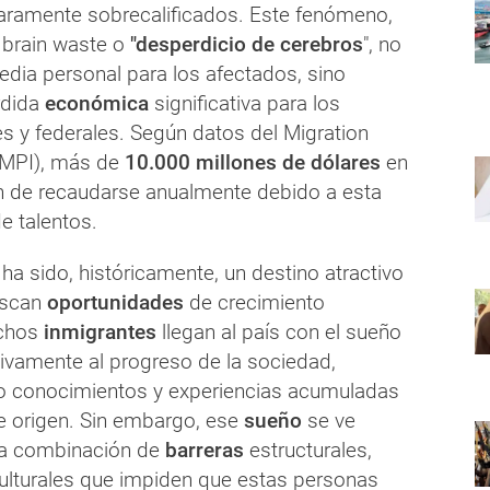
laramente sobrecalificados. Este fenómeno,
brain waste o
"desperdicio de cerebros
", no
edia personal para los afectados, sino
rdida
económica
significativa para los
s y federales. Según datos del Migration
 (MPI), más de
10.000 millones de dólares
en
 de recaudarse anualmente debido a esta
e talentos.
a sido, históricamente, un destino atractivo
uscan
oportunidades
de crecimiento
chos
inmigrantes
llegan al país con el sueño
tivamente al progreso de la sociedad,
o conocimientos y experiencias acumuladas
e origen. Sin embargo, ese
sueño
se ve
na combinación de
barreras
estructurales,
culturales que impiden que estas personas