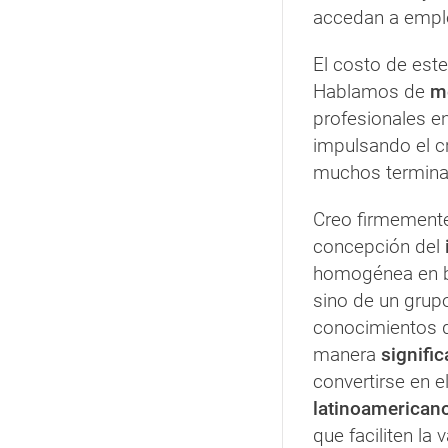
accedan a emple
El costo de este
Hablamos de
mé
profesionales e
impulsando el c
muchos termina
Creo firmement
concepción del
homogénea en 
sino de un grup
conocimientos q
manera
signific
convertirse en e
latinoamerican
que faciliten la 