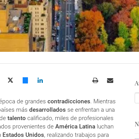
A
 época de grandes
contradicciones
. Mientras
 países más
desarrollados
se enfrentan a una
de
talento
calificado, miles de profesionales
N
ados provenientes de
América Latina
luchan
n
Estados Unidos
, realizando trabajos para