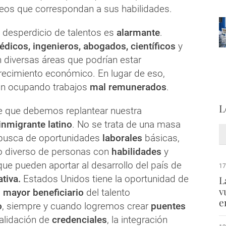
os que correspondan a sus habilidades.
 desperdicio de talentos es
alarmante
.
dicos, ingenieros, abogados, científicos
y
n diversas áreas que podrían estar
recimiento económico. En lugar de eso,
n ocupando trabajos
mal remunerados
.
L
e que debemos replantear nuestra
inmigrante latino
. No se trata de una masa
busca de oportunidades
laborales
básicas,
o diverso de personas con
habilidades
y
ue pueden aportar al desarrollo del país de
17
ativa.
Estados Unidos tiene la oportunidad de
L
v
l
mayor beneficiario
del talento
e
o
, siempre y cuando logremos crear
puentes
validación de
credenciales
, la integración