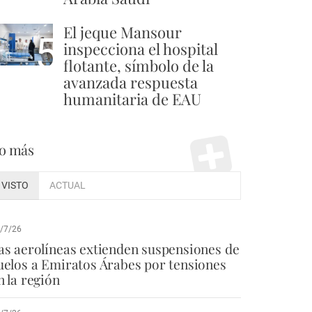
El jeque Mansour
5
inspecciona el hospital
flotante, símbolo de la
avanzada respuesta
humanitaria de EAU
o más
VISTO
ACTUAL
/7/26
as aerolíneas extienden suspensiones de
uelos a Emiratos Árabes por tensiones
n la región