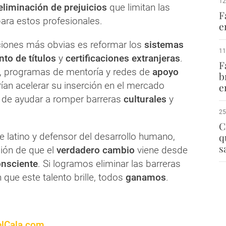
12
eliminación de prejuicios
que limitan las
F
ara estos profesionales.
e
ciones más obvias es reformar los
sistemas
11
to de títulos
y
certificaciones extranjeras
.
F
, programas de mentoría y redes de
apoyo
b
ían acelerar su inserción en el mercado
e
 de ayudar a romper barreras
culturales
y
25
C
 latino y defensor del desarrollo humano,
q
s
ción de que el
verdadero cambio
viene desde
nsciente
. Si logramos eliminar las barreras
que este talento brille, todos
ganamos
.
lCala.com