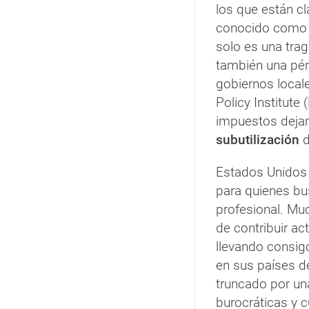
los que están c
conocido como 
solo es una trag
también una pé
gobiernos locale
Policy Institute
impuestos dejan
subutilización
d
Estados Unidos h
para quienes b
profesional. Mu
de contribuir ac
llevando consig
en sus países d
truncado por u
burocráticas y 