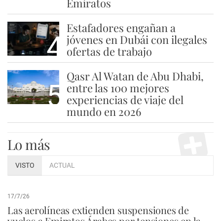
Emiratos
Estafadores engañan a
4
jóvenes en Dubái con ilegales
ofertas de trabajo
Qasr Al Watan de Abu Dhabi,
5
entre las 100 mejores
experiencias de viaje del
mundo en 2026
Lo más
VISTO
ACTUAL
17/7/26
Las aerolíneas extienden suspensiones de
vuelos a Emiratos Árabes por tensiones en la