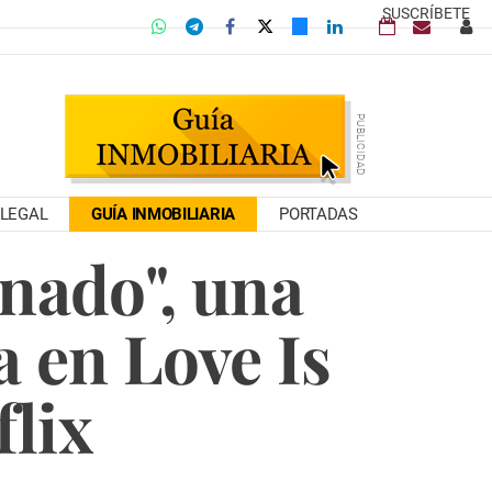
SUSCRÍBETE
LEGAL
GUÍA INMOBILIARIA
PORTADAS
nado", una
 en Love Is
flix