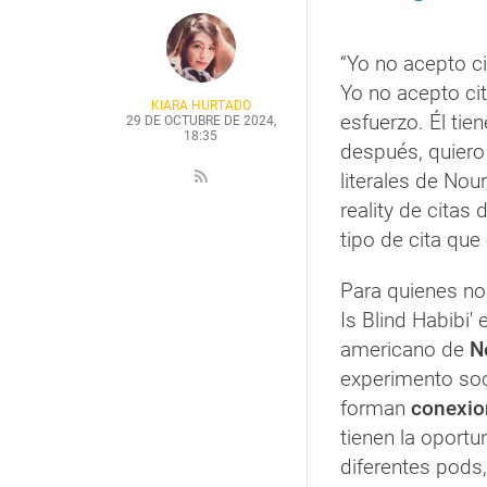
“Yo no acepto c
Yo no acepto cit
KIARA HURTADO
esfuerzo. Él tie
29 DE OCTUBRE DE 2024,
18:35
después, quiero 
literales de Nou
reality de citas d
tipo de cita que
Para quienes no
Is Blind Habibi' 
americano de
Ne
experimento soc
forman
conexio
tienen la oport
diferentes pods