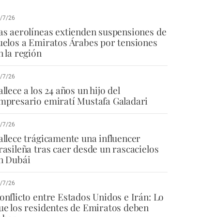
/7/26
as aerolíneas extienden suspensiones de
uelos a Emiratos Árabes por tensiones
n la región
/7/26
allece a los 24 años un hijo del
mpresario emiratí Mustafa Galadari
/7/26
allece trágicamente una influencer
rasileña tras caer desde un rascacielos
n Dubái
/7/26
onflicto entre Estados Unidos e Irán: Lo
ue los residentes de Emiratos deben