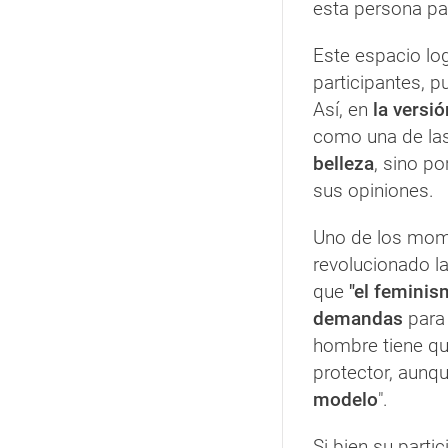
esta persona pa
Este espacio lo
participantes, p
Así, en
la versió
como una de las 
belleza
, sino po
sus opiniones.
Uno de los mom
revolucionado l
que
"el feminis
demandas
para 
hombre tiene que
protector, aunq
modelo
".
Si bien su partic