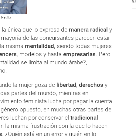
s
 Netflix
 la única que lo expresa de
manera radical
y
 la mayoría de las concursantes parecen estar
 la misma
mentalidad
, siendo todas mujeres
encers
, modelos y hasta
empresarias
. Pero
talidad se limita al mundo árabe?,
 no.
uando la mujer goza de
libertad
,
derechos
y
das partes del mundo, mientras en
vimiento feminista lucha por pagar la cuenta
 género opuesto, en muchas otras partes del
res luchan por conservar el
tradicional
n la misma frustración con la que lo hacen
s
. ¿Quién está en un error y quién en lo