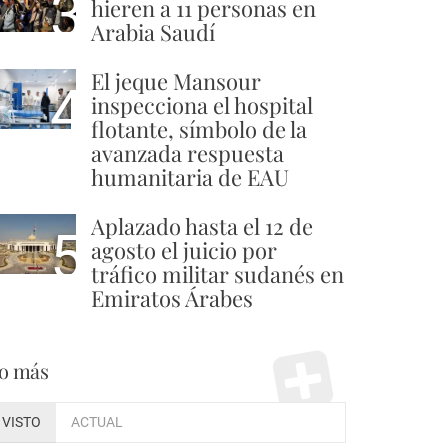
3
hieren a 11 personas en
Arabia Saudí
El jeque Mansour
4
inspecciona el hospital
flotante, símbolo de la
avanzada respuesta
humanitaria de EAU
Aplazado hasta el 12 de
5
agosto el juicio por
tráfico militar sudanés en
Emiratos Árabes
o más
VISTO
ACTUAL