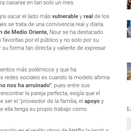
ra casarse en tan solo un mes.
gra sacar el lado más
vulnerable
y
real
de los
ues se trata de una convivencia real y diaria.
n de Medio Oriente,
Nour se ha destacado
favoritas por el público y no solo por su
r su forma tan directa y valiente de expresar
entos más polémicos y que ha
as redes sociales es cuando la modelo afirma
mo nos ha arruinado"
, pues entre sus
encontrar la pareja perfecta, exigía que el
 ser el "proveedor de la familia, el
apoyo
y
L
ue ella tenga su propio trabajo como
ipación en el reality show de Netflix la lanzó a