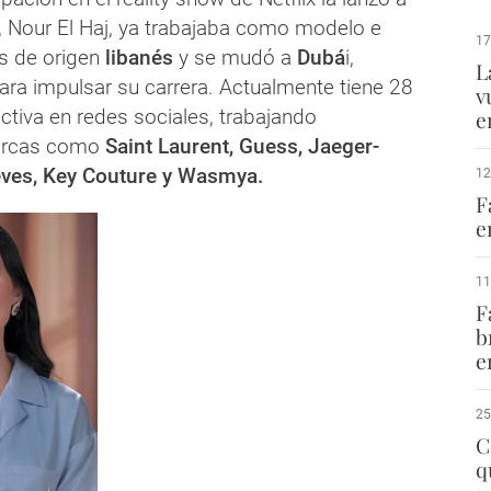
, Nour El Haj, ya trabajaba como modelo e
17
 es de origen
libanés
y se mudó a
Dubá
i,
L
ara impulsar su carrera. Actualmente tiene 28
v
ctiva en redes sociales, trabajando
e
arcas como
Saint Laurent, Guess, Jaeger-
Reves, Key Couture y Wasmya.
12
F
e
11
F
b
e
25
C
q