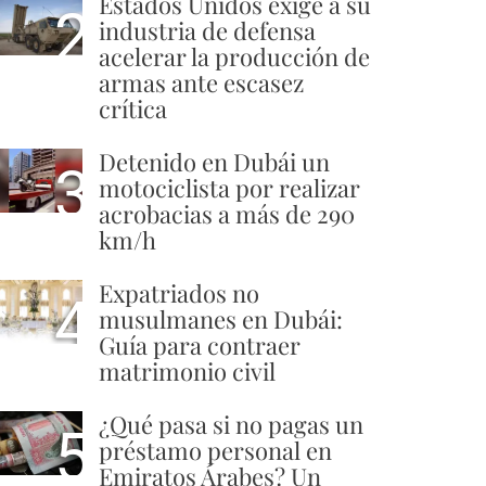
Estados Unidos exige a su
2
industria de defensa
acelerar la producción de
armas ante escasez
crítica
Detenido en Dubái un
3
motociclista por realizar
acrobacias a más de 290
km/h
Expatriados no
4
musulmanes en Dubái:
Guía para contraer
matrimonio civil
¿Qué pasa si no pagas un
5
préstamo personal en
Emiratos Árabes? Un