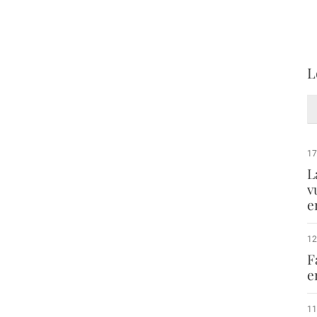
L
17
L
v
e
12
F
e
11