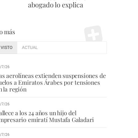
abogado lo explica
o más
VISTO
ACTUAL
/7/26
as aerolíneas extienden suspensiones de
uelos a Emiratos Árabes por tensiones
n la región
/7/26
allece a los 24 años un hijo del
mpresario emiratí Mustafa Galadari
/7/26