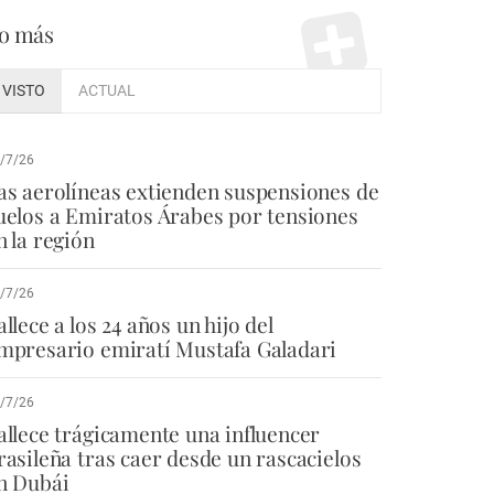
o más
VISTO
ACTUAL
/7/26
as aerolíneas extienden suspensiones de
uelos a Emiratos Árabes por tensiones
n la región
/7/26
allece a los 24 años un hijo del
mpresario emiratí Mustafa Galadari
/7/26
allece trágicamente una influencer
rasileña tras caer desde un rascacielos
n Dubái