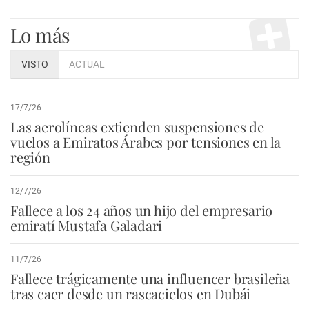
Lo más
VISTO
ACTUAL
17/7/26
Las aerolíneas extienden suspensiones de
vuelos a Emiratos Árabes por tensiones en la
región
12/7/26
Fallece a los 24 años un hijo del empresario
emiratí Mustafa Galadari
11/7/26
Fallece trágicamente una influencer brasileña
tras caer desde un rascacielos en Dubái