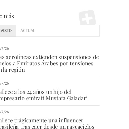
o más
VISTO
ACTUAL
/7/26
as aerolíneas extienden suspensiones de
uelos a Emiratos Árabes por tensiones
n la región
/7/26
allece a los 24 años un hijo del
mpresario emiratí Mustafa Galadari
/7/26
allece trágicamente una influencer
rasileña tras caer desde un rascacielos