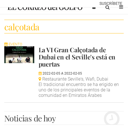
SUSCRÍBETE
calçotada
EVENTO
La VI Gran Calçotada de
Dubai en el Seville's está en
puertas
2022-02-05
A
2022-02-05
Restaurante Seville's, Wafi, Dubai
El tradicional encuentro se ha erigido en
uno de los principales eventos de la
comunidad en Emiratos Árabes
Noticias de hoy