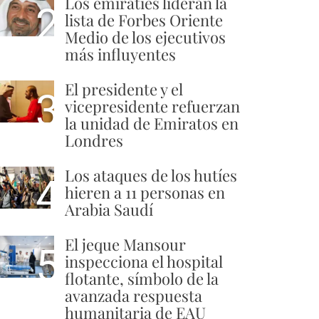
Los emiratíes lideran la
2
lista de Forbes Oriente
Medio de los ejecutivos
más influyentes
El presidente y el
3
vicepresidente refuerzan
la unidad de Emiratos en
Londres
Los ataques de los hutíes
4
hieren a 11 personas en
Arabia Saudí
El jeque Mansour
5
inspecciona el hospital
flotante, símbolo de la
avanzada respuesta
humanitaria de EAU