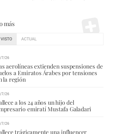
o más
VISTO
ACTUAL
/7/26
as aerolíneas extienden suspensiones de
uelos a Emiratos Árabes por tensiones
n la región
/7/26
allece a los 24 años un hijo del
mpresario emiratí Mustafa Galadari
/7/26
allece trágicamente una influencer