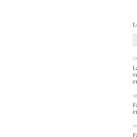
L
17
L
v
e
12
F
e
11
F