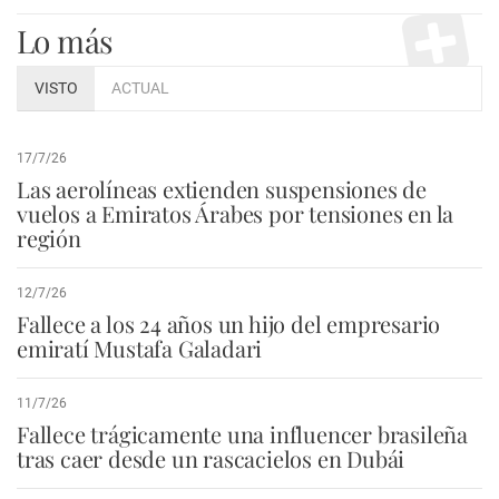
Lo más
VISTO
ACTUAL
17/7/26
Las aerolíneas extienden suspensiones de
vuelos a Emiratos Árabes por tensiones en la
región
12/7/26
Fallece a los 24 años un hijo del empresario
emiratí Mustafa Galadari
11/7/26
Fallece trágicamente una influencer brasileña
tras caer desde un rascacielos en Dubái