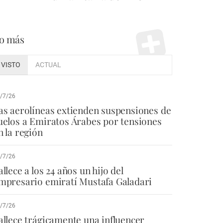
o más
VISTO
ACTUAL
/7/26
as aerolíneas extienden suspensiones de
uelos a Emiratos Árabes por tensiones
n la región
/7/26
allece a los 24 años un hijo del
mpresario emiratí Mustafa Galadari
/7/26
allece trágicamente una influencer