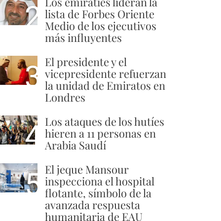
Los emiratíes lideran la
2
lista de Forbes Oriente
Medio de los ejecutivos
más influyentes
El presidente y el
3
vicepresidente refuerzan
la unidad de Emiratos en
Londres
Los ataques de los hutíes
4
hieren a 11 personas en
Arabia Saudí
El jeque Mansour
5
inspecciona el hospital
flotante, símbolo de la
avanzada respuesta
humanitaria de EAU