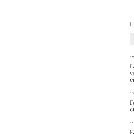
L
17
L
v
e
12
F
e
11
F