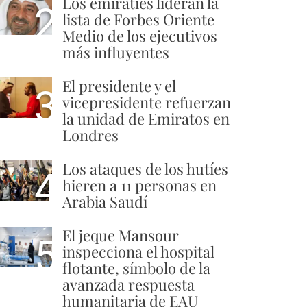
Los emiratíes lideran la
2
lista de Forbes Oriente
Medio de los ejecutivos
más influyentes
El presidente y el
3
vicepresidente refuerzan
la unidad de Emiratos en
Londres
Los ataques de los hutíes
4
hieren a 11 personas en
Arabia Saudí
El jeque Mansour
5
inspecciona el hospital
flotante, símbolo de la
avanzada respuesta
humanitaria de EAU