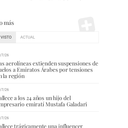
o más
VISTO
ACTUAL
/7/26
as aerolíneas extienden suspensiones de
uelos a Emiratos Árabes por tensiones
n la región
/7/26
allece a los 24 años un hijo del
mpresario emiratí Mustafa Galadari
/7/26
allece trágicamente una influencer