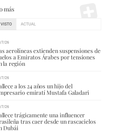
o más
VISTO
ACTUAL
/7/26
as aerolíneas extienden suspensiones de
uelos a Emiratos Árabes por tensiones
n la región
/7/26
allece a los 24 años un hijo del
mpresario emiratí Mustafa Galadari
/7/26
allece trágicamente una influencer
rasileña tras caer desde un rascacielos
n Dubái