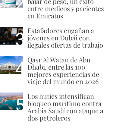
2
bajar de peso, un éxito
entre médicos y pacientes
en Emiratos
Estafadores engañan a
3
jóvenes en Dubái con
ilegales ofertas de trabajo
Qasr Al Watan de Abu
4
Dhabi, entre las 100
mejores experiencias de
viaje del mundo en 2026
Los hutíes intensifican
5
bloqueo marítimo contra
Arabia Saudí con ataque a
dos petroleros