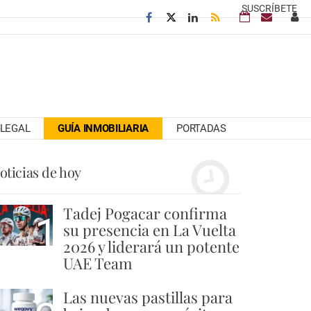
SUSCRÍBETE
LEGAL
GUÍA INMOBILIARIA
PORTADAS
oticias de hoy
Tadej Pogacar confirma
1
su presencia en La Vuelta
2026 y liderará un potente
UAE Team
Las nuevas pastillas para