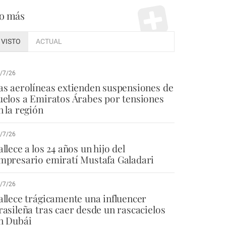
o más
VISTO
ACTUAL
/7/26
as aerolíneas extienden suspensiones de
uelos a Emiratos Árabes por tensiones
n la región
/7/26
allece a los 24 años un hijo del
mpresario emiratí Mustafa Galadari
/7/26
allece trágicamente una influencer
rasileña tras caer desde un rascacielos
n Dubái