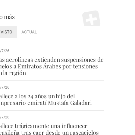
o más
VISTO
ACTUAL
/7/26
as aerolíneas extienden suspensiones de
uelos a Emiratos Árabes por tensiones
n la región
/7/26
allece a los 24 años un hijo del
mpresario emiratí Mustafa Galadari
/7/26
allece trágicamente una influencer
rasileña tras caer desde un rascacielos