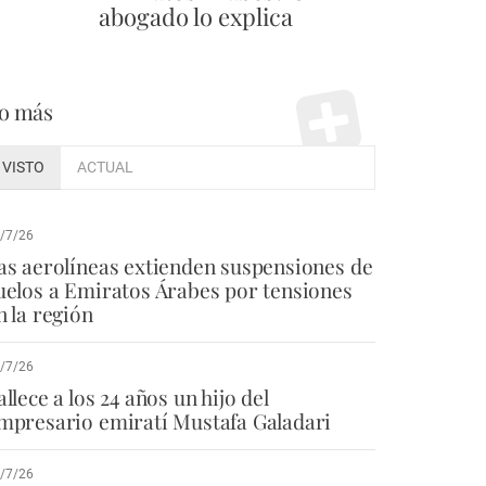
abogado lo explica
o más
VISTO
ACTUAL
/7/26
as aerolíneas extienden suspensiones de
uelos a Emiratos Árabes por tensiones
n la región
/7/26
allece a los 24 años un hijo del
mpresario emiratí Mustafa Galadari
/7/26