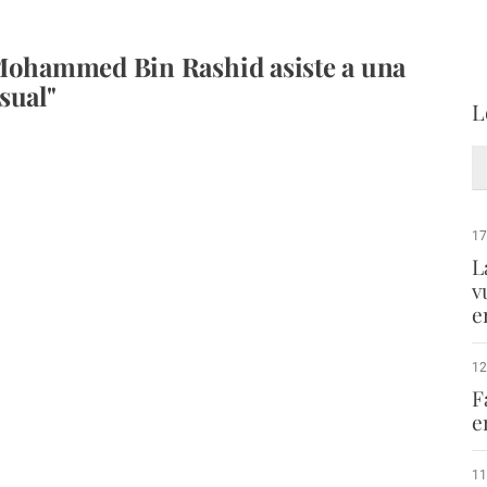
Mohammed Bin Rashid asiste a una
sual"
L
17
L
v
e
12
F
e
11