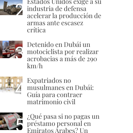
Estados Unidos exige a su
2
industria de defensa
acelerar la producción de
armas ante escasez
crítica
Detenido en Dubái un
3
motociclista por realizar
acrobacias a más de 290
km/h
Expatriados no
4
musulmanes en Dubái:
Guía para contraer
matrimonio civil
¿Qué pasa si no pagas un
5
préstamo personal en
Emiratos Árabes? Un