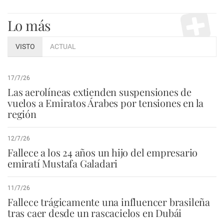
Lo más
VISTO
ACTUAL
17/7/26
Las aerolíneas extienden suspensiones de
vuelos a Emiratos Árabes por tensiones en la
región
12/7/26
Fallece a los 24 años un hijo del empresario
emiratí Mustafa Galadari
11/7/26
Fallece trágicamente una influencer brasileña
tras caer desde un rascacielos en Dubái