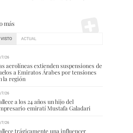
o más
VISTO
ACTUAL
/7/26
as aerolíneas extienden suspensiones de
uelos a Emiratos Árabes por tensiones
n la región
/7/26
allece a los 24 años un hijo del
mpresario emiratí Mustafa Galadari
/7/26
allece trágicamente una influencer