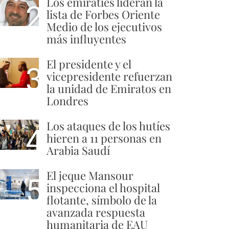
Los emiratíes lideran la
2
lista de Forbes Oriente
Medio de los ejecutivos
más influyentes
El presidente y el
3
vicepresidente refuerzan
la unidad de Emiratos en
Londres
Los ataques de los hutíes
4
hieren a 11 personas en
Arabia Saudí
El jeque Mansour
5
inspecciona el hospital
flotante, símbolo de la
avanzada respuesta
humanitaria de EAU