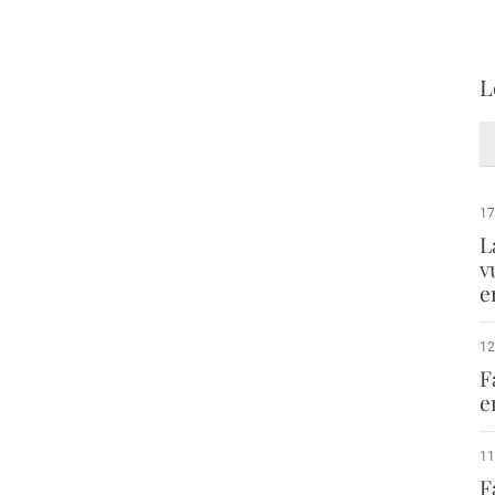
L
17
L
v
e
12
F
e
11
F