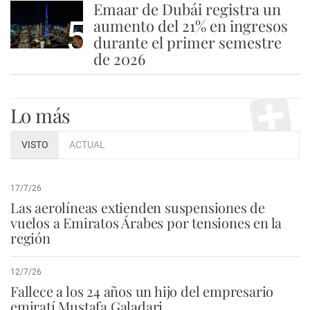
Emaar de Dubái registra un
5
aumento del 21% en ingresos
durante el primer semestre
de 2026
Lo más
VISTO
ACTUAL
17/7/26
Las aerolíneas extienden suspensiones de
vuelos a Emiratos Árabes por tensiones en la
región
12/7/26
Fallece a los 24 años un hijo del empresario
emiratí Mustafa Galadari