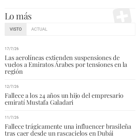
Lo más
VISTO
ACTUAL
17/7/26
Las aerolíneas extienden suspensiones de
vuelos a Emiratos Árabes por tensiones en la
región
12/7/26
Fallece a los 24 años un hijo del empresario
emiratí Mustafa Galadari
11/7/26
Fallece trágicamente una influencer brasileña
tras caer desde un rascacielos en Dubái