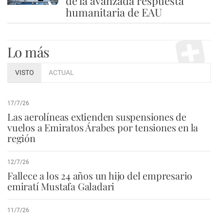
de la avanzada respuesta
humanitaria de EAU
Lo más
VISTO
ACTUAL
17/7/26
Las aerolíneas extienden suspensiones de
vuelos a Emiratos Árabes por tensiones en la
región
12/7/26
Fallece a los 24 años un hijo del empresario
emiratí Mustafa Galadari
11/7/26