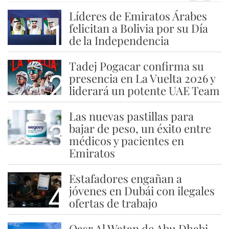
Líderes de Emiratos Árabes
1
felicitan a Bolivia por su Día
de la Independencia
Tadej Pogacar confirma su
2
presencia en La Vuelta 2026 y
liderará un potente UAE Team
Las nuevas pastillas para
3
bajar de peso, un éxito entre
médicos y pacientes en
Emiratos
Estafadores engañan a
4
jóvenes en Dubái con ilegales
ofertas de trabajo
Qasr Al Watan de Abu Dhabi,