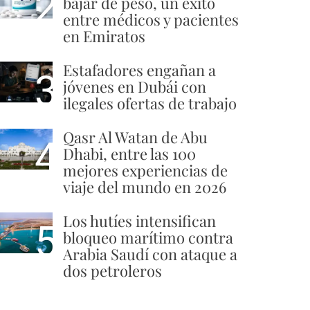
2
bajar de peso, un éxito
entre médicos y pacientes
en Emiratos
Estafadores engañan a
3
jóvenes en Dubái con
ilegales ofertas de trabajo
Qasr Al Watan de Abu
4
Dhabi, entre las 100
mejores experiencias de
viaje del mundo en 2026
Los hutíes intensifican
5
bloqueo marítimo contra
Arabia Saudí con ataque a
dos petroleros