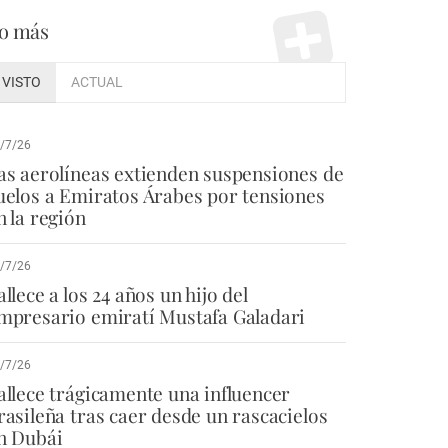
o más
VISTO
ACTUAL
/7/26
as aerolíneas extienden suspensiones de
uelos a Emiratos Árabes por tensiones
n la región
/7/26
allece a los 24 años un hijo del
mpresario emiratí Mustafa Galadari
/7/26
allece trágicamente una influencer
rasileña tras caer desde un rascacielos
n Dubái