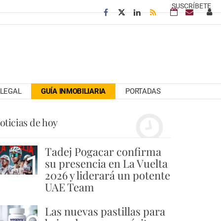
SUSCRÍBETE
LEGAL
GUÍA INMOBILIARIA
PORTADAS
oticias de hoy
Tadej Pogacar confirma
1
su presencia en La Vuelta
2026 y liderará un potente
UAE Team
Las nuevas pastillas para