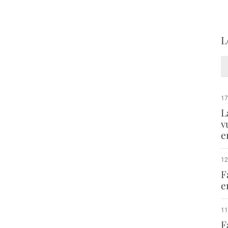
L
17
L
v
e
12
F
e
11
F