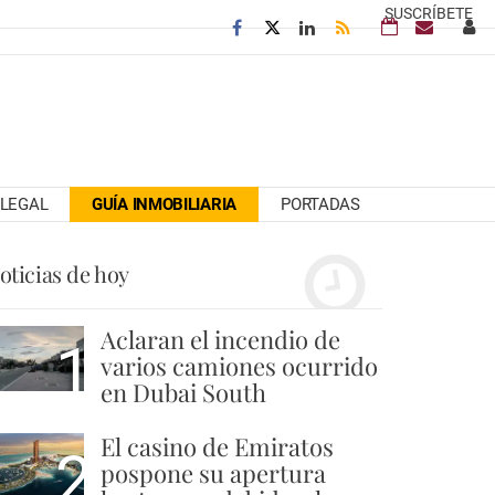
SUSCRÍBETE
LEGAL
GUÍA INMOBILIARIA
PORTADAS
oticias de hoy
Aclaran el incendio de
1
varios camiones ocurrido
en Dubai South
El casino de Emiratos
2
pospone su apertura