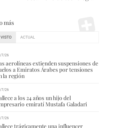
o más
VISTO
ACTUAL
/7/26
as aerolíneas extienden suspensiones de
uelos a Emiratos Árabes por tensiones
n la región
/7/26
allece a los 24 años un hijo del
mpresario emiratí Mustafa Galadari
/7/26
allece trágicamente una influencer