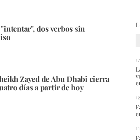
L
 "intentar", dos verbos sin
iso
17
L
v
Sheikh Zayed de Abu Dhabi cierra
e
uatro días a partir de hoy
12
F
e
11
F