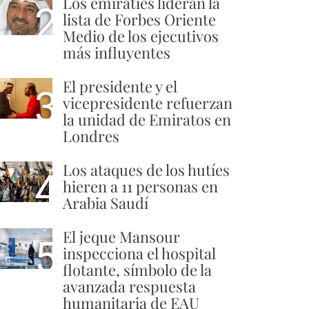
Los emiratíes lideran la
2
lista de Forbes Oriente
Medio de los ejecutivos
más influyentes
El presidente y el
3
vicepresidente refuerzan
la unidad de Emiratos en
Londres
Los ataques de los hutíes
4
hieren a 11 personas en
Arabia Saudí
El jeque Mansour
5
inspecciona el hospital
flotante, símbolo de la
avanzada respuesta
humanitaria de EAU