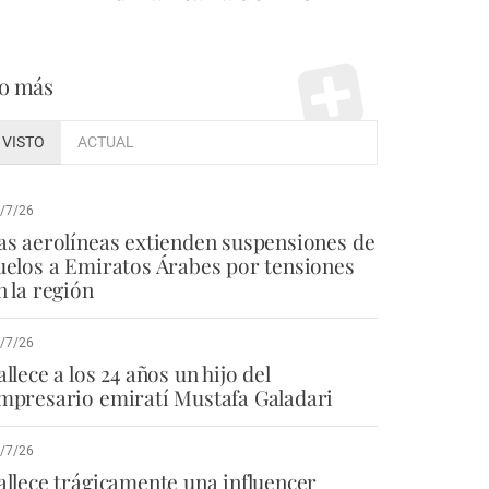
o más
VISTO
ACTUAL
/7/26
as aerolíneas extienden suspensiones de
uelos a Emiratos Árabes por tensiones
n la región
/7/26
allece a los 24 años un hijo del
mpresario emiratí Mustafa Galadari
/7/26
allece trágicamente una influencer