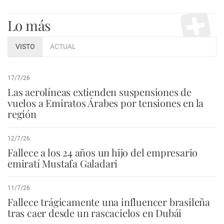
Lo más
VISTO
ACTUAL
17/7/26
Las aerolíneas extienden suspensiones de
vuelos a Emiratos Árabes por tensiones en la
región
12/7/26
Fallece a los 24 años un hijo del empresario
emiratí Mustafa Galadari
11/7/26
Fallece trágicamente una influencer brasileña
tras caer desde un rascacielos en Dubái