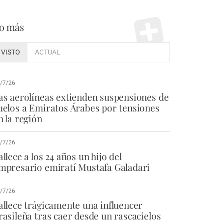
o más
VISTO
ACTUAL
/7/26
as aerolíneas extienden suspensiones de
uelos a Emiratos Árabes por tensiones
n la región
/7/26
allece a los 24 años un hijo del
mpresario emiratí Mustafa Galadari
/7/26
allece trágicamente una influencer
rasileña tras caer desde un rascacielos