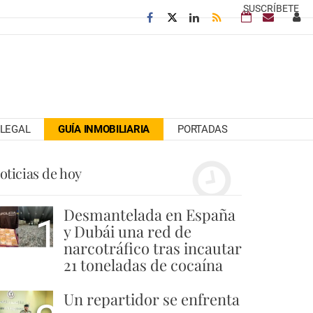
SUSCRÍBETE
LEGAL
GUÍA INMOBILIARIA
PORTADAS
oticias de hoy
Desmantelada en España
1
y Dubái una red de
narcotráfico tras incautar
21 toneladas de cocaína
Un repartidor se enfrenta