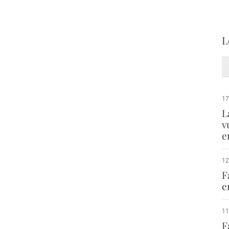
L
17
L
v
e
12
F
e
11
F