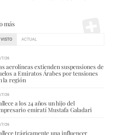
o más
VISTO
ACTUAL
/7/26
as aerolíneas extienden suspensiones de
uelos a Emiratos Árabes por tensiones
n la región
/7/26
allece a los 24 años un hijo del
mpresario emiratí Mustafa Galadari
/7/26
allece trágicamente una influencer