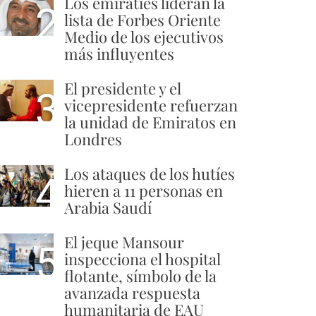
Los emiratíes lideran la
2
lista de Forbes Oriente
Medio de los ejecutivos
más influyentes
El presidente y el
3
vicepresidente refuerzan
la unidad de Emiratos en
Londres
Los ataques de los hutíes
4
hieren a 11 personas en
Arabia Saudí
El jeque Mansour
5
inspecciona el hospital
flotante, símbolo de la
avanzada respuesta
humanitaria de EAU