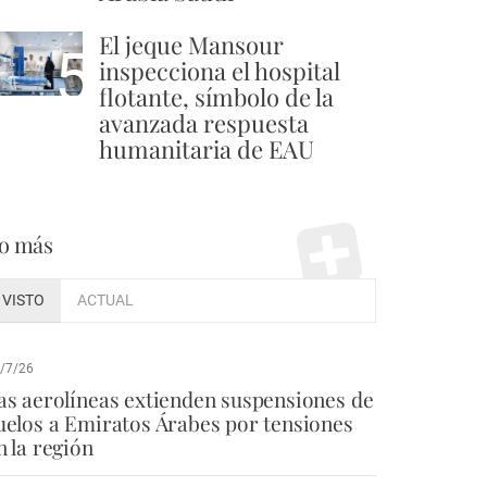
El jeque Mansour
5
inspecciona el hospital
flotante, símbolo de la
avanzada respuesta
humanitaria de EAU
o más
VISTO
ACTUAL
/7/26
as aerolíneas extienden suspensiones de
uelos a Emiratos Árabes por tensiones
n la región