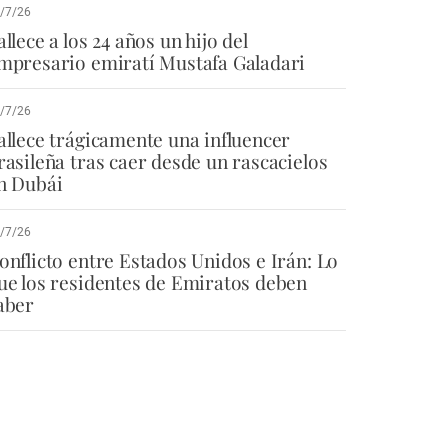
/7/26
allece a los 24 años un hijo del
mpresario emiratí Mustafa Galadari
/7/26
allece trágicamente una influencer
rasileña tras caer desde un rascacielos
n Dubái
/7/26
onflicto entre Estados Unidos e Irán: Lo
ue los residentes de Emiratos deben
aber