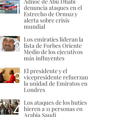
Adnoc de Abu Dhabi
1
denuncia ataques en el
Estrecho de Ormuz y
alerta sobre crisis
mundial
Los emiratíes lideran la
2
lista de Forbes Oriente
Medio de los ejecutivos
más influyentes
El presidente y el
3
es":
vicepresidente refuerzan
la unidad de Emiratos en
Londres
Los ataques de los hutíes
4
hieren a 11 personas en
Arabia Saudí