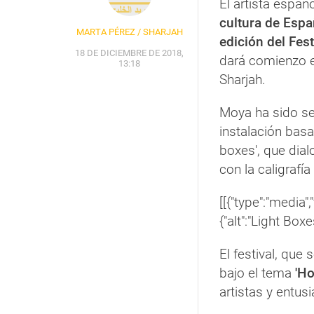
El artista españ
cultura de Esp
MARTA PÉREZ / SHARJAH
edición del Fes
18 DE DICIEMBRE DE 2018,
dará comienzo e
13:18
Sharjah.
Moya ha sido se
instalación bas
boxes', que dial
con la caligrafía
[[{"type":"media",
{"alt":"Light Box
El festival, que 
bajo el tema
'Ho
artistas y entus