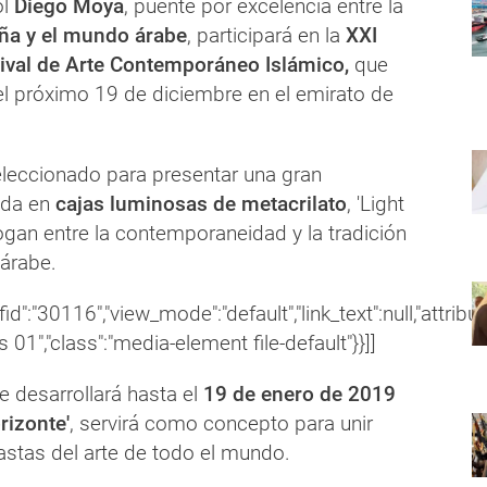
ol
Diego Moya
, puente por excelencia entre la
aña y el mundo árabe
, participará en la
XXI
tival de Arte Contemporáneo Islámico,
que
l próximo 19 de diciembre en el emirato de
leccionado para presentar una gran
ada en
cajas luminosas de metacrilato
, 'Light
ogan entre la contemporaneidad y la tradición
 árabe.
"fid":"30116","view_mode":"default","link_text":null,"attribut
es 01","class":"media-element file-default"}}]]
se desarrollará hasta el
19 de enero de 2019
rizonte'
, servirá como concepto para unir
iastas del arte de todo el mundo.