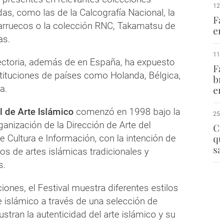
12
das, como las de la Calcografía Nacional, la
F
rruecos o la colección RNC, Takamatsu de
e
as.
11
yectoria, además de en España, ha expuesto
F
stituciones de países como Holanda, Bélgica,
b
a.
e
l de Arte Islámico
comenzó en 1998 bajo la
25
ganización de la Dirección de Arte del
C
q
 Cultura e Información, con la intención de
s
ipos de artes islámicas tradicionales y
s.
iones, el Festival muestra diferentes estilos
e islámico a través de una selección de
ustran la autenticidad del arte islámico y su