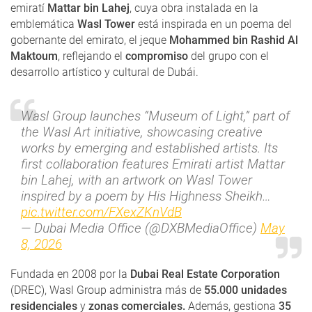
emiratí
Mattar bin Lahej
, cuya obra instalada en la
emblemática
Wasl Tower
está inspirada en un poema del
gobernante del emirato, el jeque
Mohammed bin Rashid Al
Maktoum
, reflejando el
compromiso
del grupo con el
desarrollo artístico y cultural de Dubái.
Wasl Group launches “Museum of Light,” part of
the Wasl Art initiative, showcasing creative
works by emerging and established artists. Its
first collaboration features Emirati artist Mattar
bin Lahej, with an artwork on Wasl Tower
inspired by a poem by His Highness Sheikh…
pic.twitter.com/FXexZKnVdB
— Dubai Media Office (@DXBMediaOffice)
May
8, 2026
Fundada en 2008 por la
Dubai Real Estate Corporation
(DREC), Wasl Group administra más de
55.000 unidades
residenciales
y
zonas comerciales.
Además, gestiona
35